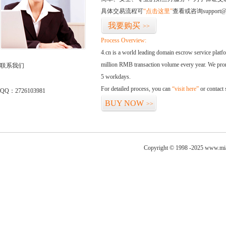
具体交易流程可
“点击这里”
查看或咨询support@
我要购买
>>
Process Overview:
4.cn is a world leading domain escrow service plat
million RMB transaction volume every year. We promi
联系我们
5 workdays.
For detailed process, you can
“visit here”
or contact
QQ：2726103981
BUY NOW
>>
Copyright © 1998 -2025 www.mia